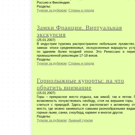
Россию и Финляндию
Разделы:
Туризм за рубежом
:
Страны и города
Замки Франции. Виртуальная
экскурсия
(25.01.2007)
В индустрии туризма распространено небольшое лукавство.
замках эпохи средневековья, экскурсионные маршруты уст
по зданиям более поздней эпохи. Это Ренессанс и пери
промышленной революции 17-18 веков.
Разделы:
Туризм за рубежом
:
Страны и города
Горнолыжные курорты: на что
обратить внимание
(15.01.2007)
Горы – прекрасное место отдыха, как зимой, так и летом. 
возможность почувствовать свободу, стоя на вершине горы,
слиться с природой. Здесь все располагает к активному от
место, где можно заниматься самыми разнообразными видам
горные лыжи, санки, сноуборд, карвинг и многое другое.
Разделы:
Туризм за рубежом
:
Лыжный туризм