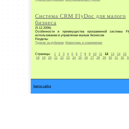
Система CRM FlyDoc для малого
бизнеса
(5.12.2006)
Особенности и преимущества программной системы Fl
использовании в управлении малым бизнесом
Разделы:
Туризм за рубежом
:
Инвентарь и снаряжение
Страницы:
1
2
3
4
5
6
7
8
9
10
11
12
13
14
15
18
19
20
21
22
23
24
25
26
27
28
29
30
31
32
3
Карта сайта