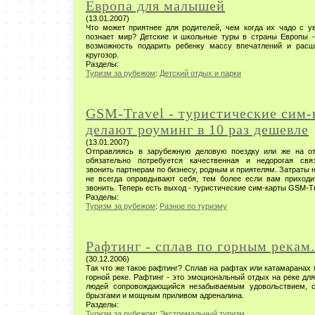
Европа для малышей
(13.01.2007)
Что может приятнее для родителей, чем когда их чадо с у
познает мир? Детские и школьные туры в страны Европы -
возможность подарить ребенку массу впечатлений и расш
кругозор.
Разделы:
Туризм за рубежом
:
Детский отдых и парки
GSM-Travel - туристические сим-
делают роуминг в 10 раз дешевле
(13.01.2007)
Отправляясь в зарубежную деловую поездку или же на о
обязательно потребуется качественная и недорогая свя
звонить партнерам по бизнесу, родным и приятелям. Затраты 
не всегда оправдывают себя, тем более если вам приходи
звонить. Теперь есть выход - туристические сим-карты GSM-Tr
Разделы:
Туризм за рубежом
:
Разное по туризму
Рафтинг - сплав по горным рекам.
(30.12.2006)
Так что же такое рафтинг? Сплав на рафтах или катамаранах 
горной реке. Рафтинг - это эмоциональный отдых на реке дл
людей сопровождающийся незабываемым удовольствием, с
брызгами и мощным приливом адреналина.
Разделы:
Туризм за рубежом
:
Экстремальный туризм