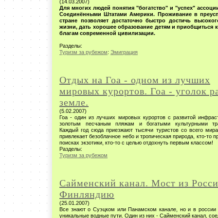
(14.03.2007)
Для многих людей понятия "богатство" и "успех" ассоци
Соединёнными Штатами Америки. Проживание в преус
стране позволяет достаточно быстро достичь высоког
жизни, дать хорошее образование детям и приобщиться 
благам современной цивилизации.
Разделы:
Туризм за рубежом
:
Эмиграция
Отдых на Гоа - одном из лучших
мировых курортов. Гоа - уголок р
земле.
(5.02.2007)
Гоа - один из лучших мировых курортов с развитой инфраст
золотым песчаным пляжам и богатыми культурными тра
Каждый год сюда приезжают тысячи туристов со всего мира 
привлекает безоблачное небо и тропическая природа, кто-то п
поисках экзотики, кто-то с целью отдохнуть первым классом!
Разделы:
Туризм за рубежом
Сайменский канал. Мост из Росси
Финляндию
(25.01.2007)
Все знают о Суэцком или Панамском канале, но и в россии 
уникальные водные пути. Один из них - Сайменский канал, с